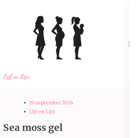
Ga
naar
inhoud
(Druk
enter)
Lijf en Lijn
19 september 2024
Lijf en Lijn
Sea moss gel