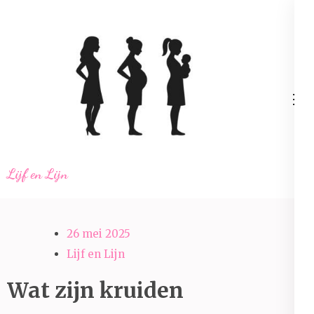
Ga
naar
inhoud
(Druk
enter)
Lijf en Lijn
26 mei 2025
Lijf en Lijn
Wat zijn kruiden