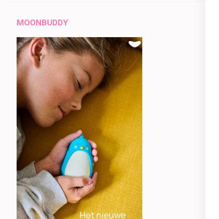
MOONBUDDY