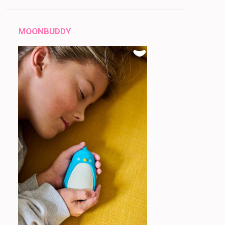
MOONBUDDY