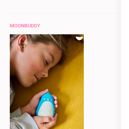
MOONBUDDY