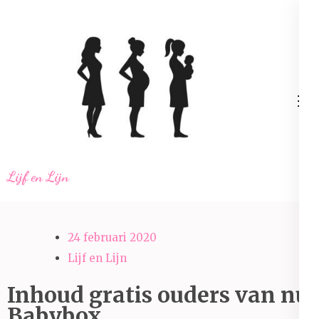
Ga
naar
inhoud
(Druk
enter)
Lijf en Lijn
24 februari 2020
Lijf en Lijn
Inhoud gratis ouders van nu
Babybox