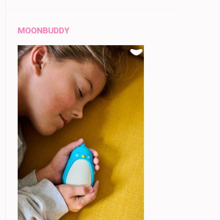
MOONBUDDY