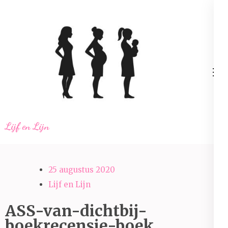
Ga
naar
inhoud
(Druk
enter)
Lijf en Lijn
25 augustus 2020
Lijf en Lijn
ASS-van-dichtbij-
boekrecensie-boek