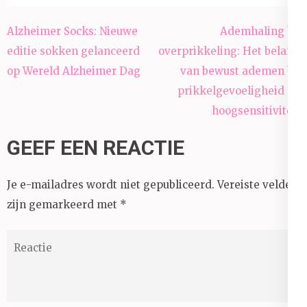
Bericht
Alzheimer Socks: Nieuwe
Ademhaling bij
navigatie
editie sokken gelanceerd
overprikkeling: Het belang
op Wereld Alzheimer Dag
van bewust ademen bij
prikkelgevoeligheid en
hoogsensitiviteit
GEEF EEN REACTIE
Je e-mailadres wordt niet gepubliceerd.
Vereiste velden
zijn gemarkeerd met
*
Reactie