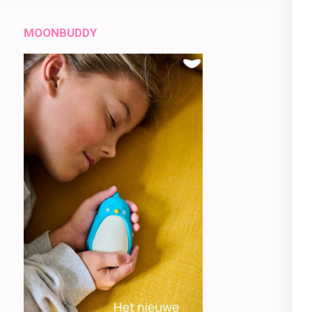
MOONBUDDY