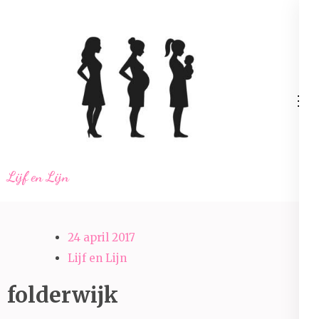
Ga
naar
inhoud
(Druk
enter)
Lijf en Lijn
24 april 2017
Lijf en Lijn
folderwijk