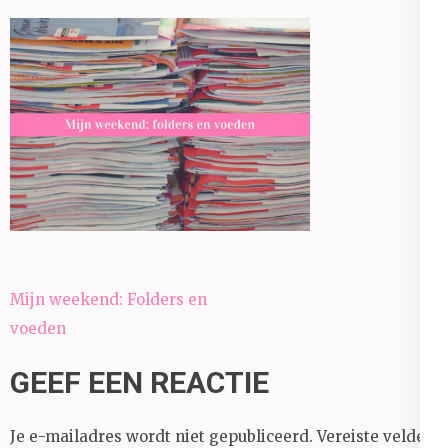
Bericht
Mijn weekend: Folders en
navigatie
voeden
GEEF EEN REACTIE
Je e-mailadres wordt niet gepubliceerd.
Vereiste velden