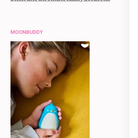
MOONBUDDY