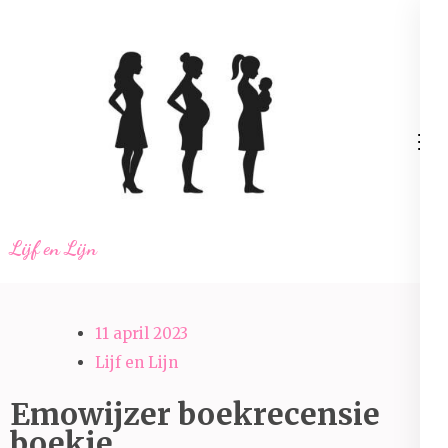
Ga
naar
inhoud
(Druk
enter)
Lijf en Lijn
11 april 2023
Lijf en Lijn
Emowijzer boekrecensie
boekje