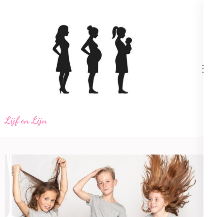
Ga
naar
inhoud
(Druk
enter)
Lijf en Lijn