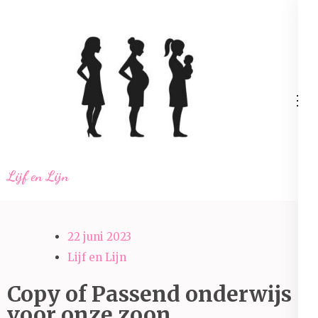
Ga
naar
inhoud
(Druk
enter)
Lijf en Lijn
22 juni 2023
Lijf en Lijn
Copy of Passend onderwijs
voor onze zoon