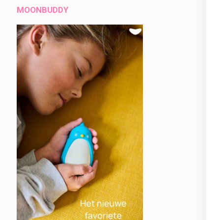
MOONBUDDY