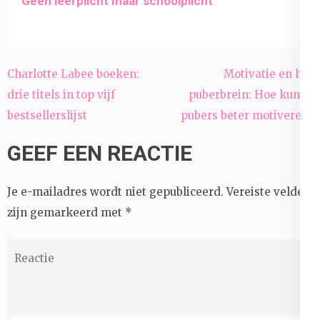
Geen leerplicht maar schoolplicht
Bericht
Charlotte Labee boeken:
Motivatie en het
navigatie
drie titels in top vijf
puberbrein: Hoe kun je
bestsellerslijst
pubers beter motiveren?
GEEF EEN REACTIE
Je e-mailadres wordt niet gepubliceerd.
Vereiste velden
zijn gemarkeerd met
*
Reactie