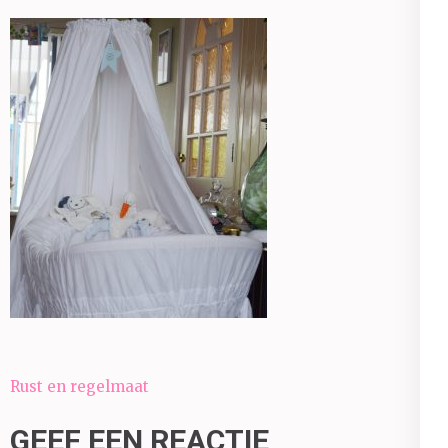
Bericht
Rust en regelmaat
navigatie
GEEF EEN REACTIE