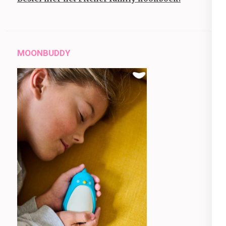
MOONBUDDY