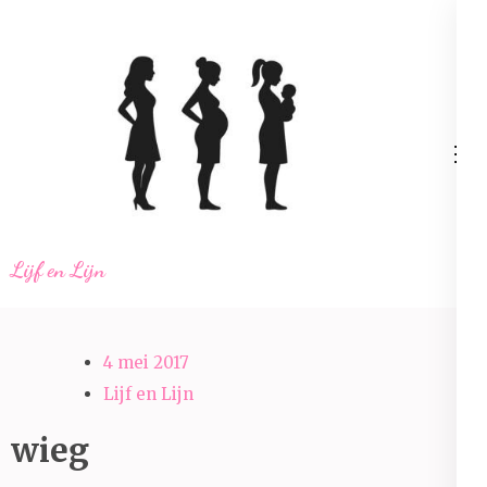
Ga
naar
inhoud
(Druk
enter)
Lijf en Lijn
4 mei 2017
Lijf en Lijn
wieg