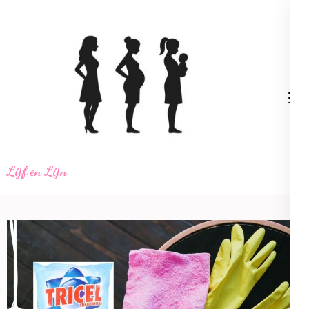
Ga
naar
inhoud
(Druk
enter)
Lijf en Lijn