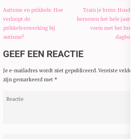
Bericht
Autisme en prikkels: Hoe
Train je brein: Houd je
navigatie
verloopt de
hersenen het hele jaar in
prikkelverwerking bij
vorm met het brein
autisme?
dagboek
GEEF EEN REACTIE
Je e-mailadres wordt niet gepubliceerd.
Vereiste velden
zijn gemarkeerd met
*
Reactie
Naam
*