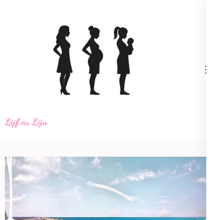
Ga
naar
inhoud
(Druk
enter)
Lijf en Lijn